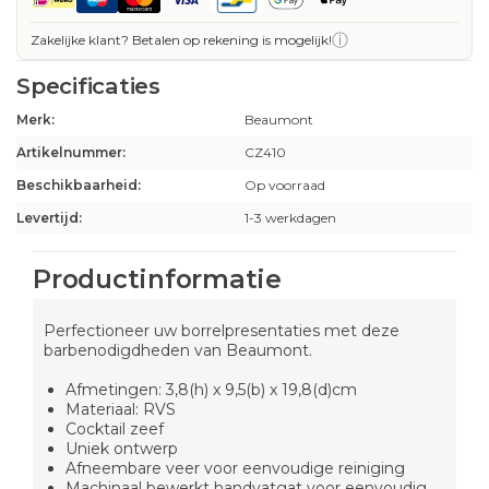
ⓘ
Zakelijke klant? Betalen op rekening is mogelijk!
Specificaties
Merk:
Beaumont
Artikelnummer:
CZ410
Beschikbaarheid:
Op voorraad
Levertijd:
1-3 werkdagen
Productinformatie
Perfectioneer uw borrelpresentaties met deze
barbenodigdheden van Beaumont.
Afmetingen: 3,8(h) x 9,5(b) x 19,8(d)cm
Materiaal: RVS
Cocktail zeef
Uniek ontwerp
Afneembare veer voor eenvoudige reiniging
Machinaal bewerkt handvatgat voor eenvoudig