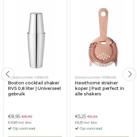
Artikelnummer: H596401
Artikelnummer: H596456
Boston cocktail shaker
Hawthorne strainer
RVS 0,8 liter | Universeel
koper | Past perfect in
gebruik
alle shakers
€8,95
€5,25
€8,95
€5,25
€10,83 Incl. btw
€6,35 Incl. btw
Op voorraad
Op voorraad