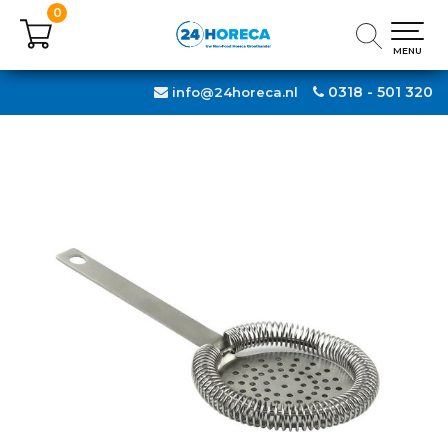
0
0
MENU
MENU
0318 - 501 320
info@24horeca.nl