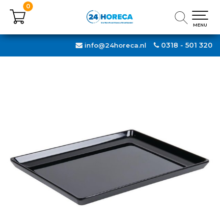
0
0
MENU
MENU
0318 - 501 320
info@24horeca.nl