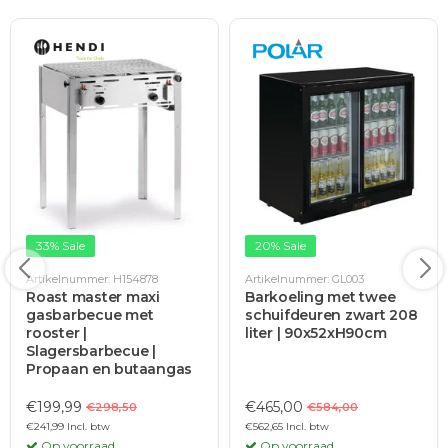
33% Sale
20% Sale
Artikelnummer: H154878
Artikelnummer: GL003
Roast master maxi
Barkoeling met twee
gasbarbecue met
schuifdeuren zwart 208
rooster |
liter | 90x52xH90cm
Slagersbarbecue |
Propaan en butaangas
€199,99
€465,00
€298,50
€584,00
€241,99 Incl. btw
€562,65 Incl. btw
Op voorraad
Op voorraad