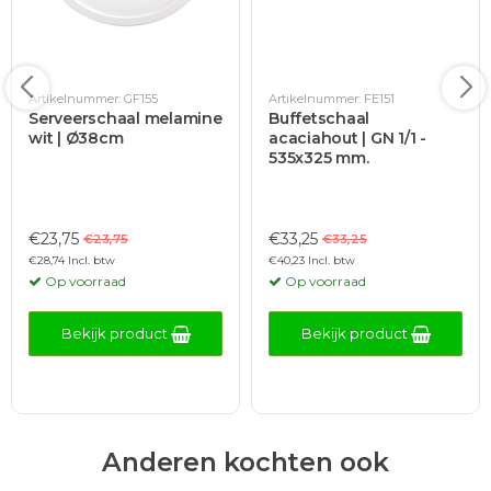
Artikelnummer: GF155
Artikelnummer: FE151
Serveerschaal melamine
Buffetschaal
wit | Ø38cm
acaciahout | GN 1/1 -
535x325 mm.
€23,75
€33,25
€23,75
€33,25
€28,74 Incl. btw
€40,23 Incl. btw
Op voorraad
Op voorraad
Bekijk product
Bekijk product
Anderen kochten ook