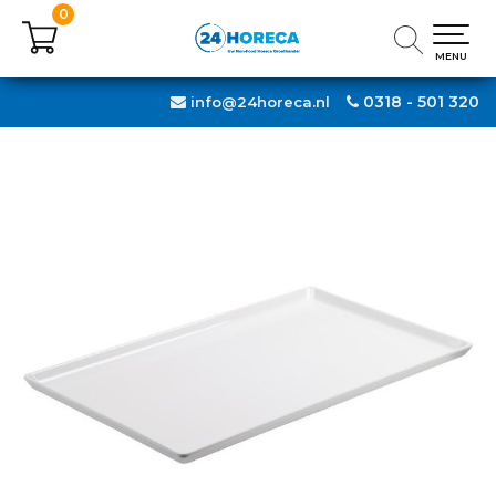
0
0
MENU
MENU
0318 - 501 320
info@24horeca.nl