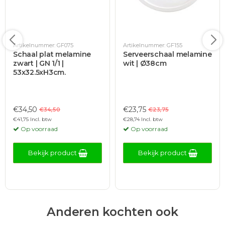
Artikelnummer: GF075
Artikelnummer: GF155
Schaal plat melamine
Serveerschaal melamine
zwart | GN 1/1 |
wit | Ø38cm
53x32.5xH3cm.
€34,50
€23,75
€34,50
€23,75
€41,75 Incl. btw
€28,74 Incl. btw
Op voorraad
Op voorraad
Bekijk product
Bekijk product
Anderen kochten ook