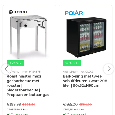
33% Sale
20% Sale
Artikelnummer: H154878
Artikelnummer: GL003
Roast master maxi
Barkoeling met twee
gasbarbecue met
schuifdeuren zwart 208
rooster |
liter | 90x52xH90cm
Slagersbarbecue |
Propaan en butaangas
€199,99
€465,00
€298,50
€584,00
€241,99 Incl. btw
€562,65 Incl. btw
Op voorraad
Op voorraad