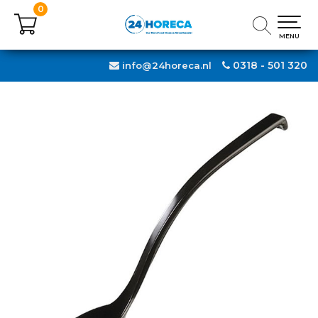
0
0
MENU
MENU
0318 - 501 320
info@24horeca.nl