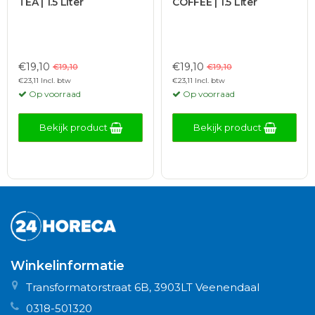
TEA | 1.5 Liter
COFFEE | 1.5 Liter
€19,10
€19,10
€19,10
€19,10
€23,11 Incl. btw
€23,11 Incl. btw
Op voorraad
Op voorraad
Bekijk product
Bekijk product
Winkelinformatie
Transformatorstraat 6B, 3903LT Veenendaal
0318-501320