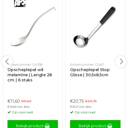
Artikelnummer: GH358
Artikelnummer: CL947
Opscheplepel wit
Opscheplepel Stop
melamine | Lengte 28
Glisse | 30,5x8,5cm
cm. | 6 stuks
€11,60
€20,75
€11,60
€20,75
€14,04 Incl. btw
€25,11 Incl. btw
Op voorraad
Op voorraad
Bekijk product
Bekijk product