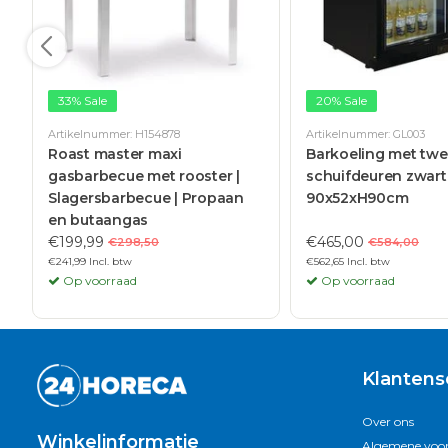
33% Sale
20% Sale
Artikelnummer: H154878
Artikelnummer: GL003
Roast master maxi
Barkoeling met tw
gasbarbecue met rooster |
schuifdeuren zwart 2
Slagersbarbecue | Propaan
90x52xH90cm
en butaangas
€199,99
€465,00
€298,50
€584,00
€241,99 Incl. btw
€562,65 Incl. btw
Op voorraad
Op voorraad
Klantens
Over ons
Winkelinformatie
Algemene voo