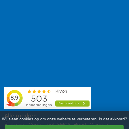
Alle merken
Wij slaan cookies op om onze website te verbeteren. Is dat akkoord?
Bartscher
Combisteel
EMGA
Hendi
Olympia