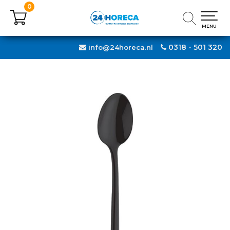
0
0
MENU
MENU
0318 - 501 320
info@24horeca.nl