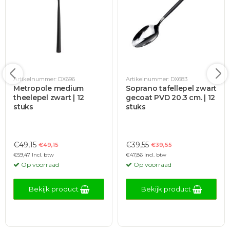
Artikelnummer: DX696
Artikelnummer: DX683
Metropole medium
Soprano tafellepel zwart
theelepel zwart | 12
gecoat PVD 20.3 cm. | 12
stuks
stuks
€49,15
€39,55
€49,15
€39,55
€59,47 Incl. btw
€47,86 Incl. btw
Op voorraad
Op voorraad
Bekijk product
Bekijk product