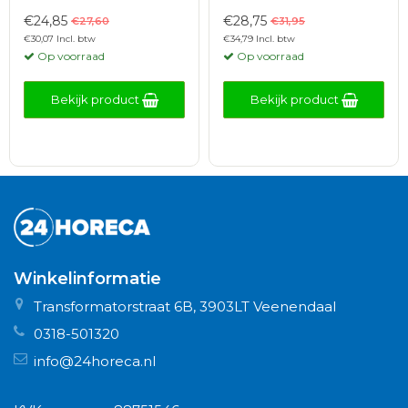
€24,85
€28,75
€27,60
€31,95
€30,07 Incl. btw
€34,79 Incl. btw
Op voorraad
Op voorraad
Bekijk product
Bekijk product
Winkelinformatie
Transformatorstraat 6B, 3903LT Veenendaal
0318-501320
info@24horeca.nl