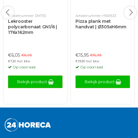
Artikelnummer: DM755
Artikelnummer: H505533
Lekrooster
Pizza plank met
polycarbonaat GN1/6 |
handvat | Ø305xH6mm
176x162mm
€6,05
€15,95
€6,05
€15,95
€7,32 Incl. btw
€19,30 Incl. btw
Op voorraad
Op voorraad
Bekijk product
Bekijk product