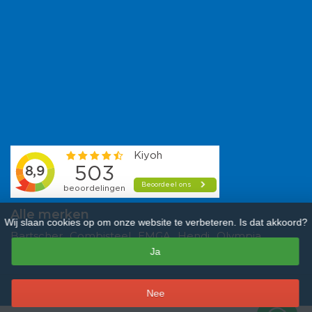
Alle merken
Wij slaan cookies op om onze website te verbeteren. Is dat akkoord?
Bartscher
Combisteel
EMGA
Hendi
Olympia
Ja
Polar
Saro
Tefcold
Veba
Vogue
–
Nee
9,3
/
10
sterren op basis van
481
beoordelingen.
Lees 481 beoordelingen