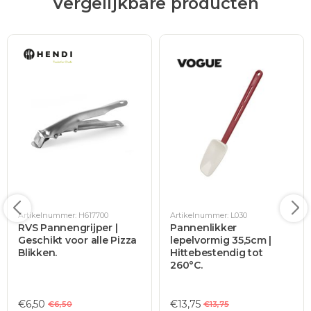
Vergelijkbare producten
Artikelnummer: H617700
Artikelnummer: L030
RVS Pannengrijper |
Pannenlikker
Geschikt voor alle Pizza
lepelvormig 35,5cm |
Blikken.
Hittebestendig tot
260°C.
€6,50
€13,75
€6,50
€13,75