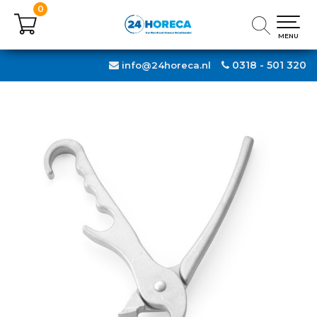
0
0
MENU
MENU
0318 - 501 320
info@24horeca.nl