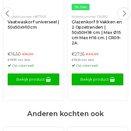
5% Sale
Artikelnummer: H877005
Artikelnummer: CR0912
Vaatwaskorf universeel |
Glazenkorf 9 Vakken en
50x50xH10cm
2 Opzetranden |
50x50H18 cm. | Max Ø15
cm Max H16 cm. | CR09-
2A
€16,50
€27,55
€16,50
€29,00
€19,97 Incl. btw
€33,34 Incl. btw
Op voorraad
Op voorraad
Bekijk product
Bekijk product
Anderen kochten ook