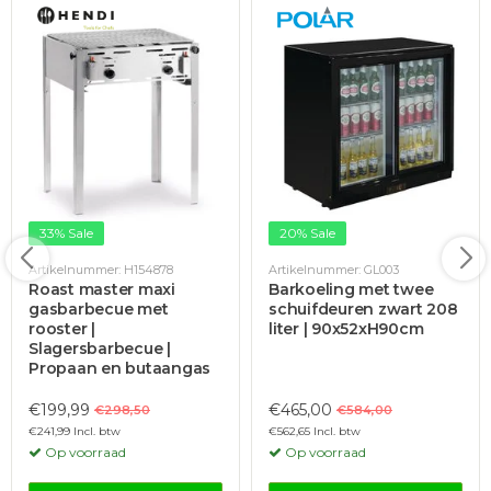
33% Sale
20% Sale
Artikelnummer: H154878
Artikelnummer: GL003
Roast master maxi
Barkoeling met twee
gasbarbecue met
schuifdeuren zwart 208
rooster |
liter | 90x52xH90cm
Slagersbarbecue |
Propaan en butaangas
€199,99
€465,00
€298,50
€584,00
€241,99 Incl. btw
€562,65 Incl. btw
Op voorraad
Op voorraad