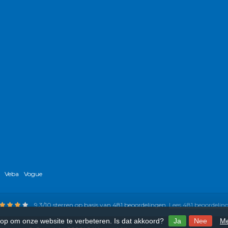
Veba
Vogue
9,3
/
10
sterren op basis van
481
beoordelingen.
Lees 481 beoordelin
 op om onze website te verbeteren. Is dat akkoord?
Ja
Nee
Me