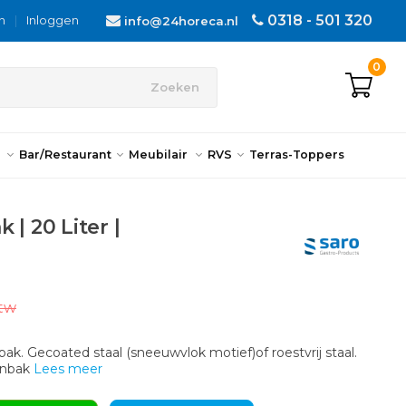
0318 - 501 320
n
|
Inloggen
info@24horeca.nl
0
Zoeken
n
Bar/Restaurant
Meubilair
RVS
Terras-Toppers
 | 20 Liter |
btw
k. Gecoated staal (sneeuwvlok motief)of roestvrij staal.
enbak
Lees meer