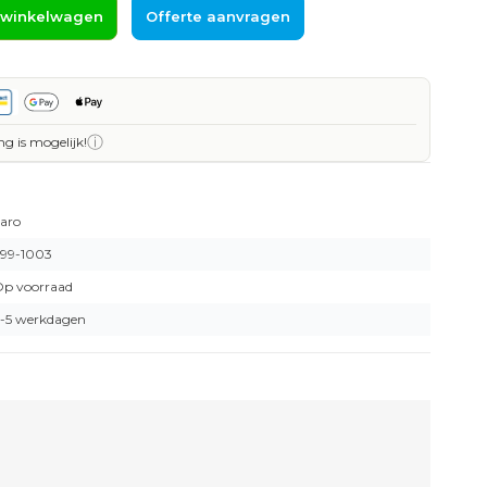
 winkelwagen
Offerte aanvragen
ⓘ
ng is mogelijk!
aro
99-1003
p voorraad
-5 werkdagen