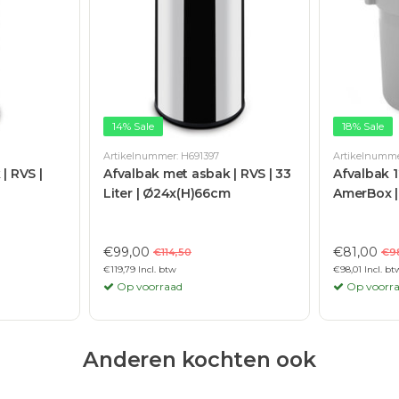
14% Sale
18% Sale
Artikelnummer: H691397
Artikelnumme
| RVS |
Afvalbak met asbak | RVS | 33
Afvalbak 1
Liter | Ø24x(H)66cm
AmerBox 
€99,00
€81,00
€114,50
€9
€119,79 Incl. btw
€98,01 Incl. bt
Op voorraad
Op voorr
Anderen kochten ook