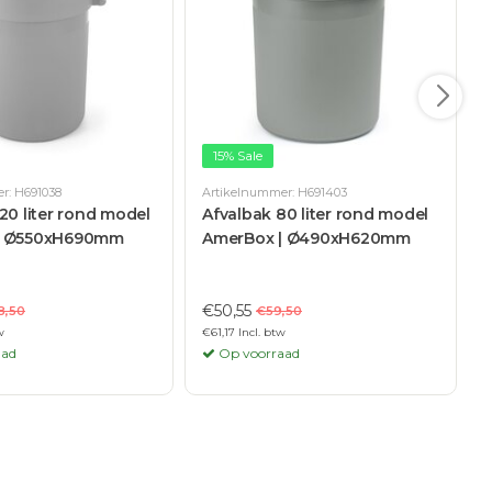
15% Sale
r: H691038
Artikelnummer: H691403
A
20 liter rond model
Afvalbak 80 liter rond model
| Ø550xH690mm
AmerBox | Ø490xH620mm
€50,55
8,50
€59,50
w
€61,17 Incl. btw
€
aad
Op voorraad