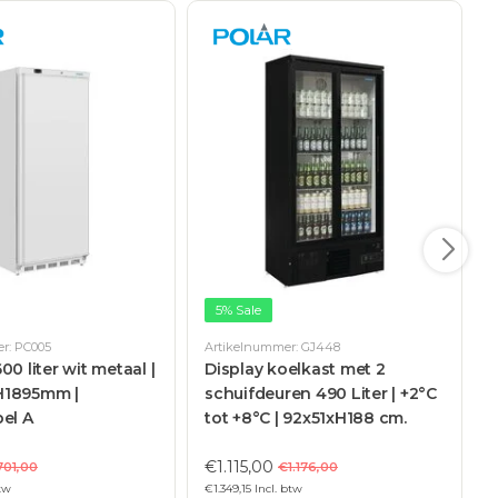
5% Sale
r: PC005
Artikelnummer: GJ448
A
00 liter wit metaal |
Display koelkast met 2
H1895mm |
schuifdeuren 490 Liter | +2°C
el A
tot +8°C | 92x51xH188 cm.
€1.115,00
701,00
€1.176,00
btw
€1.349,15 Incl. btw
€