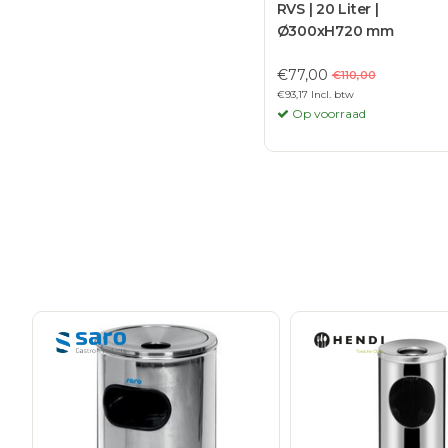
RVS | 20 Liter |
Ø300xH720 mm
€77,00
€110,00
€93,17 Incl. btw
Op voorraad