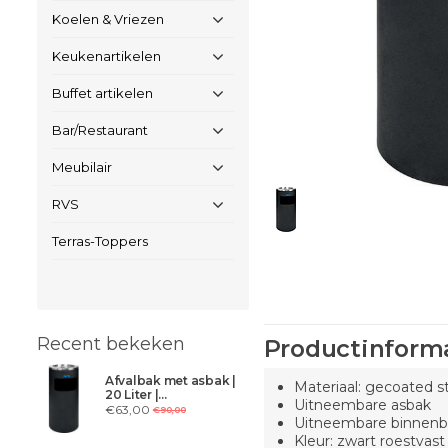
Koelen & Vriezen
Keukenartikelen
Buffet artikelen
Bar/Restaurant
Meubilair
RVS
Terras-Toppers
Recent bekeken
Productinform
Afvalbak met asbak |
Materiaal: gecoated s
20 Liter |
Uitneembare asbak
Ø300xH720mm
€63,00
€90,00
Uitneembare binnenb
Kleur: zwart roestvast 