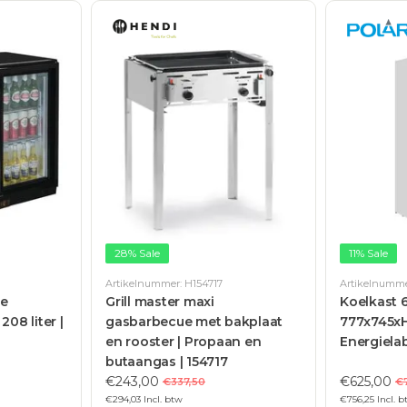
28% Sale
11% Sale
Artikelnummer: H154717
Artikelnumme
ee
Grill master maxi
Koelkast 6
08 liter |
gasbarbecue met bakplaat
777x745x
en rooster | Propaan en
Energielab
butaangas | 154717
€243,00
€625,00
€337,50
€
€294,03 Incl. btw
€756,25 Incl. 