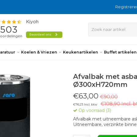
Registrere
aratuur
Koelen & Vriezen
Keukenartikelen
Buffet artikele
Afvalbak met asbak
Ø300xH720mm
€63,00
€90,00
€108,90 Incl. 
€76,23 Incl. btw
Op voorraad (3)
Afvalbak met uitneembare asba
Uitneembare, verzinkte binn