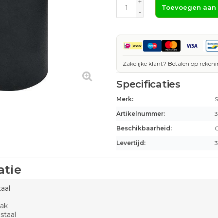
+
Toevoegen aan
-
Zakelijke klant? Betalen op rekeni
Specificaties
Merk:
S
Artikelnummer:
3
Beschikbaarheid:
O
Levertijd:
3
atie
taal
ak
staal