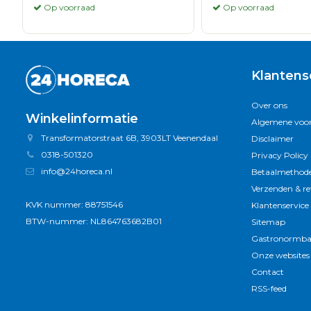
Op voorraad
Op voorraad
Klantens
Over ons
Winkelinformatie
Algemene voo
Transformatorstraat 6B, 3903LT Veenendaal
Disclaimer
0318-501320
Privacy Policy
info@24horeca.nl
Betaalmethod
Verzenden & r
KVK nummer: 88751546
Klantenservice
BTW-nummer: NL864763682B01
Sitemap
Gastronormba
Onze websites
Contact
RSS-feed