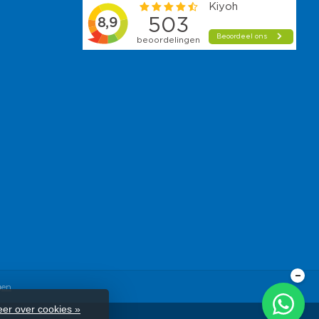
–
gen
er over cookies »