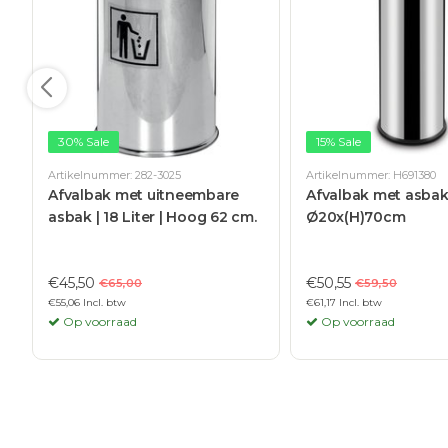
30% Sale
15% Sale
Artikelnummer: 282-3025
Artikelnummer: H691380
Afvalbak met uitneembare
Afvalbak met asbak 
asbak | 18 Liter | Hoog 62 cm.
Ø20x(H)70cm
€45,50
€50,55
€65,00
€59,50
€55,06 Incl. btw
€61,17 Incl. btw
Op voorraad
Op voorraad