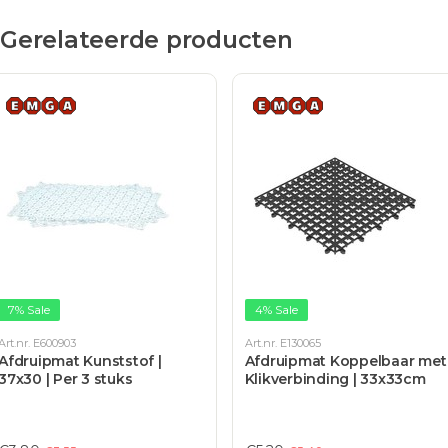
Gerelateerde producten
7% Sale
4% Sale
Art.nr. E600903
Art.nr. E130065
Afdruipmat Kunststof |
Afdruipmat Koppelbaar met
37x30 | Per 3 stuks
Klikverbinding | 33x33cm