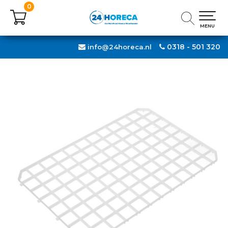
0
0
MENU
MENU
0318 - 501 320
info@24horeca.nl