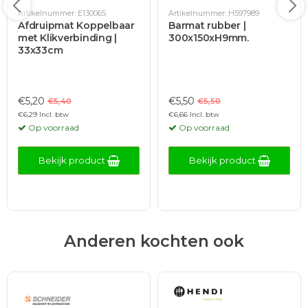
Artikelnummer: E130065
Artikelnummer: H597989
Afdruipmat Koppelbaar
Barmat rubber |
met Klikverbinding |
300x150xH9mm.
33x33cm
€5,20
€5,50
€5,40
€5,50
€6,29 Incl. btw
€6,66 Incl. btw
Op voorraad
Op voorraad
Bekijk product
Bekijk product
Anderen kochten ook