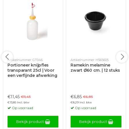
Artikelnummer: GT046
Artikelnummer: H565605
Portioneer knijpfles
Ramekin melamine
transparant 25cl | Voor
zwart Ø60 cm. | 12 stuks
een verfijnde afwerking
€11,45
€6,85
€11,45
€6,85
€13,85 Incl. btw
€8,29 Incl. btw
Op voorraad
Op voorraad
Bekijk product
Bekijk product