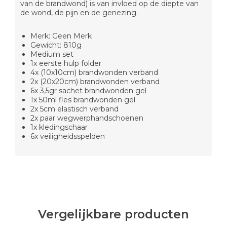
van de brandwond) is van invloed op de diepte van
de wond, de pijn en de genezing.
Merk: Geen Merk
Gewicht: 810g
Medium set
1x eerste hulp folder
4x (10x10cm) brandwonden verband
2x (20x20cm) brandwonden verband
6x 3,5gr sachet brandwonden gel
1x 50ml fles brandwonden gel
2x 5cm elastisch verband
2x paar wegwerphandschoenen
1x kledingschaar
6x veiligheidsspelden
Vergelijkbare producten