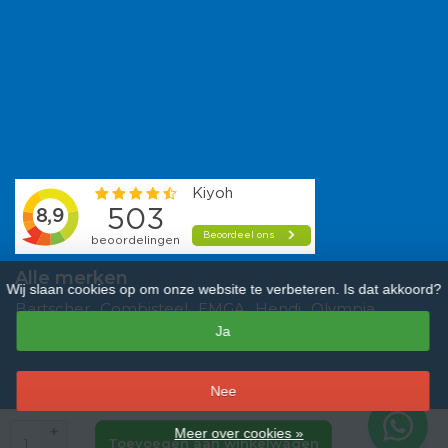
Alle merken
Wij slaan cookies op om onze website te verbeteren. Is dat akkoord?
Bartscher
Combisteel
EMGA
Hendi
Olympia
Ja
Polar
Saro
Tefcold
Veba
Vogue
–
Nee
9,3
/
10
sterren op basis van
481
beoordelingen.
Lees 481 beoordelingen
+
Meer over cookies »
Toevoegen aan winkelwagen