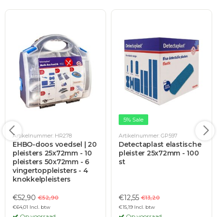
5% Sale
Artikelnummer: HR278
Artikelnummer: GP597
EHBO-doos voedsel | 20
Detectaplast elastische
pleisters 25x72mm - 10
pleister 25x72mm - 100
pleisters 50x72mm - 6
st
vingertoppleisters - 4
knokkelpleisters
€52,90
€12,55
€52,90
€13,20
€64,01 Incl. btw
€15,19 Incl. btw
Op voorraad
Op voorraad