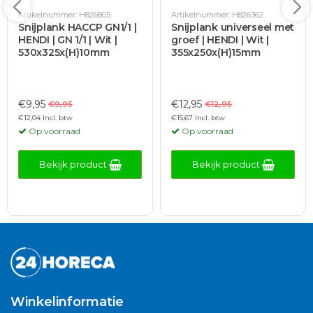
Artikelnummer: H826805
Artikelnummer: H826362
Snijplank HACCP GN1/1 |
Snijplank universeel met
HENDI | GN 1/1 | Wit |
groef | HENDI | Wit |
530x325x(H)10mm
355x250x(H)15mm
€9,95
€12,95
€9,95
€12,95
€12,04 Incl. btw
€15,67 Incl. btw
Op voorraad
Op voorraad
Bekijk product
Bekijk product
Winkelinformatie