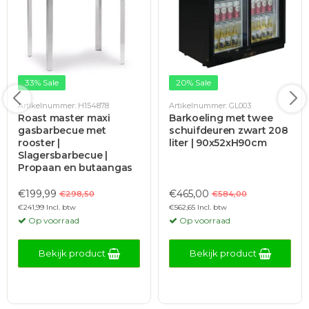
33% Sale
20% Sale
Artikelnummer: H154878
Artikelnummer: GL003
Roast master maxi
Barkoeling met twee
gasbarbecue met
schuifdeuren zwart 208
rooster |
liter | 90x52xH90cm
Slagersbarbecue |
Propaan en butaangas
€199,99
€465,00
€298,50
€584,00
€241,99 Incl. btw
€562,65 Incl. btw
Op voorraad
Op voorraad
Bekijk product
Bekijk product