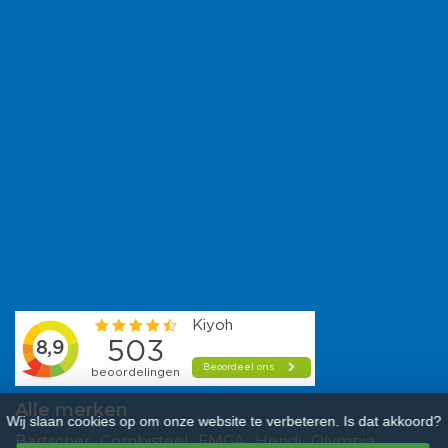
Alle merken
Wij slaan cookies op om onze website te verbeteren. Is dat akkoord?
Bartscher
Combisteel
EMGA
Hendi
Olympia