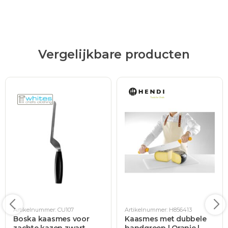
Vergelijkbare producten
Artikelnummer: CU107
Artikelnummer: H856413
Boska kaasmes voor
Kaasmes met dubbele