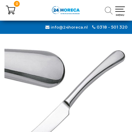
0
0
MENU
MENU
0318 - 501 320
info@24horeca.nl