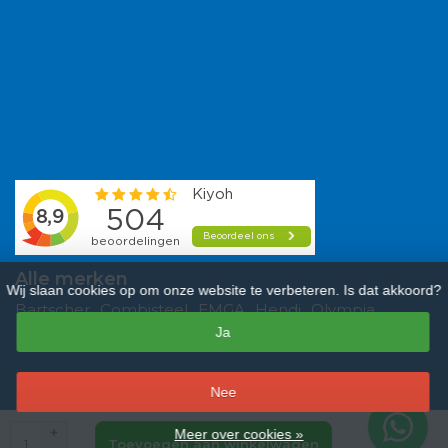
Alle merken
Wij slaan cookies op om onze website te verbeteren. Is dat akkoord?
Bartscher
Combisteel
EMGA
Hendi
Olympia
Ja
Polar
Saro
Tefcold
Veba
Vogue
–
Nee
9,3
/
10
sterren op basis van
481
beoordelingen.
Lees 481 beoordelingen
+
Meer over cookies »
Toevoegen aan winkelwagen