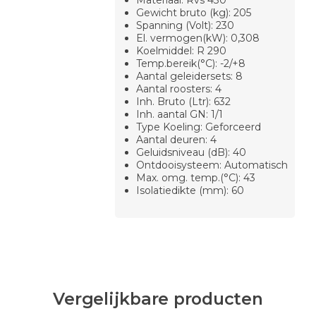
Materiaal: Rvs 430
Gewicht bruto (kg): 205
Spanning (Volt): 230
El. vermogen(kW): 0,308
Koelmiddel: R 290
Temp.bereik(°C): -2/+8
Aantal geleidersets: 8
Aantal roosters: 4
Inh. Bruto (Ltr): 632
Inh. aantal GN: 1/1
Type Koeling: Geforceerd
Aantal deuren: 4
Geluidsniveau (dB): 40
Ontdooisysteem: Automatisch
Max. omg. temp.(°C): 43
Isolatiedikte (mm): 60
Vergelijkbare producten