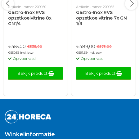
Artikelnummer: 209.160
Artikelnummer: 209.165
Gastro-Inox RVS
Gastro-Inox RVS
opzetkoelvitrine 8x
opzetkoelvitrine 7x GN
GN1/4
1/3
€455,00
€489,00
€535,00
€575,00
€550,55 Incl. btw
€591,69 Incl. btw
Op voorraad
Op voorraad
Bekijk product
Bekijk product
Winkelinformatie