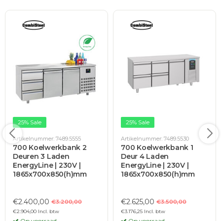
25% Sale
25% Sale
Artikelnummer: 7489.5555
Artikelnummer: 7489.5530
700 Koelwerkbank 2
700 Koelwerkbank 1
Deuren 3 Laden
Deur 4 Laden
EnergyLine | 230V |
EnergyLine | 230V |
1865x700x850(h)mm
1865x700x850(h)mm
€2.400,00
€2.625,00
€3.200,00
€3.500,00
€2.904,00 Incl. btw
€3.176,25 Incl. btw
Op voorraad
Op voorraad