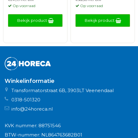
Op voorraad
Op voorraad
Bekijk product
Bekijk product
Winkelinformatie
Transformatorstraat 6B, 3903LT Veenendaal
0318-501320
info@24horeca.nl
KVK nummer: 88751546
BTW-nummer: NL864763682B01