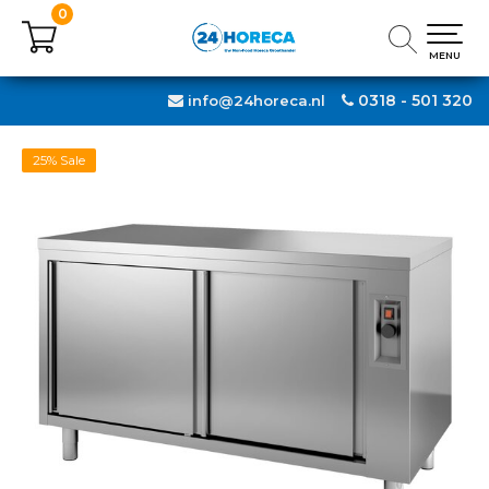
0
0
MENU
MENU
0318 - 501 320
info@24horeca.nl
25% Sale