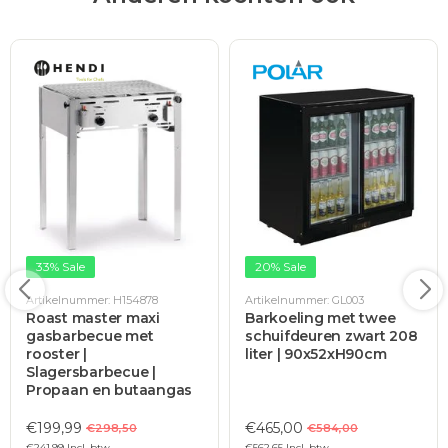
33% Sale
20% Sale
Artikelnummer: H154878
Artikelnummer: GL003
Roast master maxi
Barkoeling met twee
gasbarbecue met
schuifdeuren zwart 208
rooster |
liter | 90x52xH90cm
Slagersbarbecue |
Propaan en butaangas
€199,99
€465,00
€298,50
€584,00
€241,99 Incl. btw
€562,65 Incl. btw