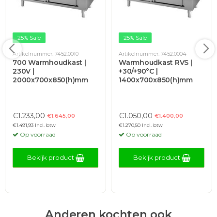
25% Sale
25% Sale
Artikelnummer: 7452.0010
Artikelnummer: 7452.0004
700 Warmhoudkast |
Warmhoudkast RVS |
230V |
+30/+90°C |
2000x700x850(h)mm
1400x700x850(h)mm
€1.233,00
€1.050,00
€1.645,00
€1.400,00
€1.491,93 Incl. btw
€1.270,50 Incl. btw
Op voorraad
Op voorraad
Bekijk product
Bekijk product
Anderen kochten ook