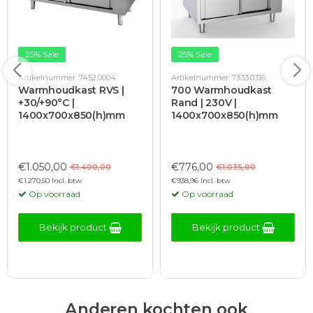
25% Sale
25% Sale
Artikelnummer: 7452.0004
Artikelnummer: 7333.0316
Warmhoudkast RVS |
700 Warmhoudkast
+30/+90°C |
Rand | 230V |
1400x700x850(h)mm
1400x700x850(h)mm
€1.050,00
€776,00
€1.400,00
€1.035,00
€1.270,50 Incl. btw
€938,96 Incl. btw
Op voorraad
Op voorraad
Bekijk product
Bekijk product
Anderen kochten ook