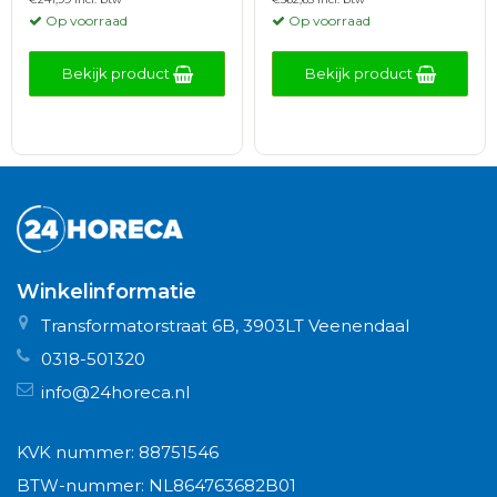
Op voorraad
Op voorraad
Bekijk product
Bekijk product
Winkelinformatie
Transformatorstraat 6B, 3903LT Veenendaal
0318-501320
info@24horeca.nl
KVK nummer: 88751546
BTW-nummer: NL864763682B01