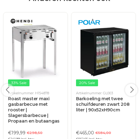
33% Sale
20% Sale
Artikelnummer: H154878
Artikelnummer: GL003
Roast master maxi
Barkoeling met twee
gasbarbecue met
schuifdeuren zwart 208
rooster |
liter | 90x52xH90cm
Slagersbarbecue |
Propaan en butaangas
€199,99
€465,00
€298,50
€584,00
€241,99 Incl. btw
€562,65 Incl. btw