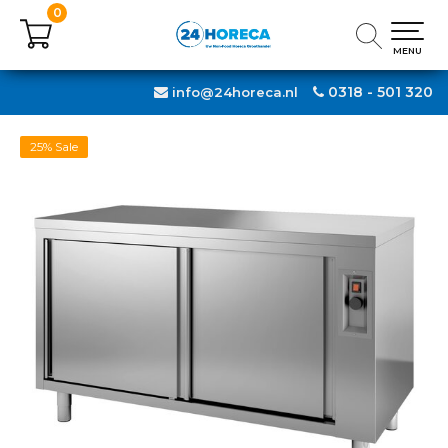
0
0
MENU
MENU
0318 - 501 320
info@24horeca.nl
25% Sale