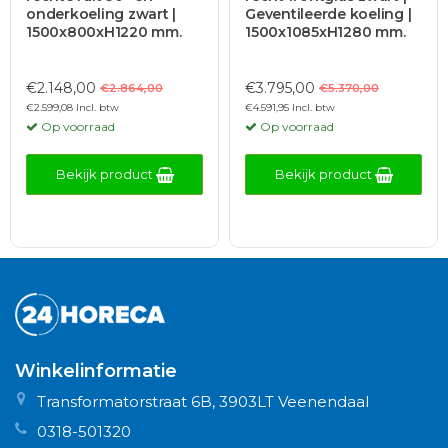
onderkoeling zwart |
Geventileerde koeling |
1500x800xH1220 mm.
1500x1085xH1280 mm.
€2.148,00
€3.795,00
€2.864,00
€5.370,00
€2.599,08 Incl. btw
€4.591,95 Incl. btw
Op voorraad
Op voorraad
Bekijk product
Bekijk product
Winkelinformatie
Transformatorstraat 6B, 3903LT Veenendaal
0318-501320