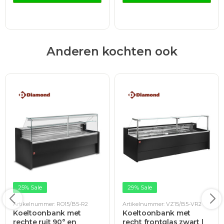
Anderen kochten ook
25% Sale
29% Sale
Artikelnummer: RO15/B5-R2
Artikelnummer: VZ15/B5-VR2
Koeltoonbank met
Koeltoonbank met
rechte ruit 90° en
recht frontglas zwart |