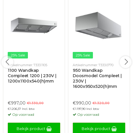
25% Sale
25% Sale
Artikelnummer: 7333.1105
Artikelnummer: 7333.0770
1100 Wandkap
950 Wandkap
Compleet 1200 | 230V |
Doosmodel Compleet |
1200x1100x540(h)mm
230V |
1600x950x520(h)mm
€997,00
€990,00
€1.330,00
€1.320,00
€1.206,37 Incl. btw
€1.197,90 Incl. btw
Op voorraad
Op voorraad
Bekijk product
Bekijk product