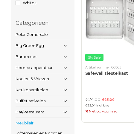
Whites
Categorieën
Polar Zomersale
Big Green Egg
Barbecues
5% Sale
Artikelnummer: CG605
Horeca apparatuur
Safewell sleutelkast
Koelen & Vriezen
Keukenartikelen
€24,00
€25,20
Buffet artikelen
€29,04 Incl. btw
Niet op voorraad
Bar/Restaurant
Meubilair
Afzetpalen en Koorden