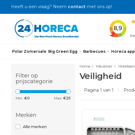
Heeft u een vraag? Neem
contact
met ons op!
Polar Zomersale
Big Green Egg
Barbecues
Horeca app
Home
Meubilair
Hotelben
Veiligheid
Filter op
prijscategorie
Pagina 1 van 1
|
Prod
Min:
€
0
Max:
€
25
Merken
Alle merken