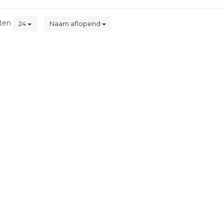
ten
24
Naam aflopend