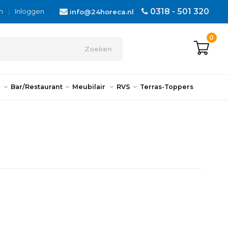
0318 - 501 320
n
|
Inloggen
info@24horeca.nl
0
Zoeken
n
Bar/Restaurant
Meubilair
RVS
Terras-Toppers