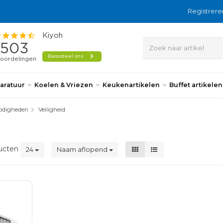
Registrere
aratuur
Koelen & Vriezen
Keukenartikelen
Buffet artikele
odigheden
Veiligheid
ucten
24
Naam aflopend