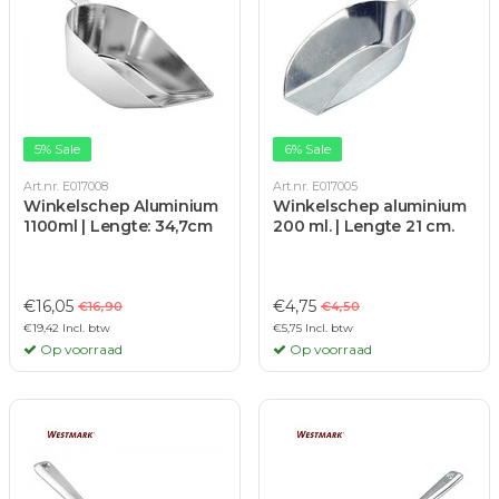
5% Sale
6% Sale
Art.nr. E017008
Art.nr. E017005
Winkelschep Aluminium
Winkelschep aluminium
1100ml | Lengte: 34,7cm
200 ml. | Lengte 21 cm.
€16,05
€4,75
€16,90
€4,50
€19,42 Incl. btw
€5,75 Incl. btw
Op voorraad
Op voorraad