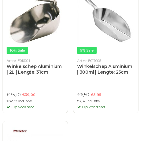
10% Sale
9% Sale
Art.nr. E016021
Art.nr. E017006
Winkelschep Aluminium
Winkelschep Aluminium
| 2L | Lengte: 31cm
| 300ml | Lengte: 25cm
€35,10
€6,50
€39,00
€5,95
€42,47 Incl. btw
€7,87 Incl. btw
Op voorraad
Op voorraad