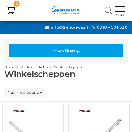
0
0
MENU
MENU
0318 - 501 320
info@24horeca.nl
Open filters
Home
Keukenartikelen
Winkelscheppen
Winkelscheppen
Naam oplopend