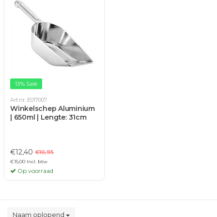
13% Sale
Art.nr. E017007
Winkelschep Aluminium
| 650ml | Lengte: 31cm
€12,40
€10,95
€15,00 Incl. btw
Op voorraad
Naam oplopend