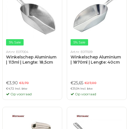
5% Sale
5% Sale
Art.nr. E017004
Art.nr. E017009
Winkelschep Aluminium
Winkelschep Aluminium
| 113ml | Lengte: 18,5cm
| 1870ml | Lengte: 40cm
€3,90
€25,65
€3,70
€27,00
€4,72 Incl. btw
€31,04 Incl. btw
Op voorraad
Op voorraad