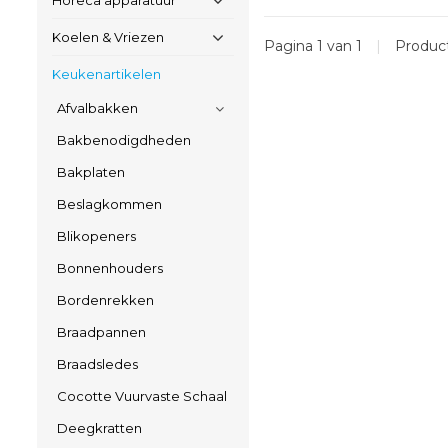
Horeca apparatuur
Koelen & Vriezen
Pagina 1 van 1
|
Produc
Keukenartikelen
Afvalbakken
Bakbenodigdheden
Bakplaten
Beslagkommen
Blikopeners
Bonnenhouders
Bordenrekken
Braadpannen
Braadsledes
Cocotte Vuurvaste Schaal
Deegkratten