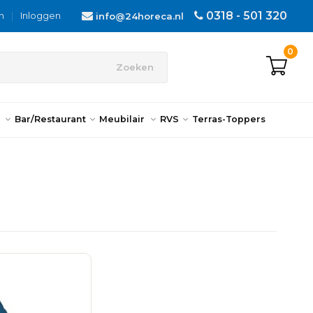
0318 - 501 320
n
|
Inloggen
info@24horeca.nl
0
Zoeken
n
Bar/Restaurant
Meubilair
RVS
Terras-Toppers