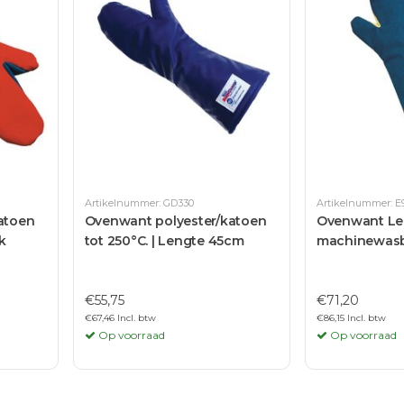
Artikelnummer: GD330
Artikelnummer: E
atoen
Ovenwant polyester/katoen
Ovenwant Le
k
tot 250°C. | Lengte 45cm
machinewasba
€55,75
€71,20
€67,46 Incl. btw
€86,15 Incl. btw
Op voorraad
Op voorraad