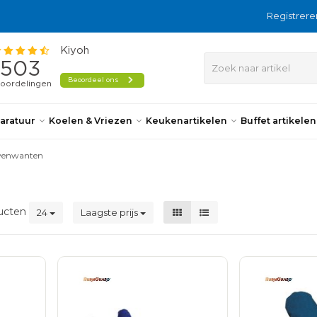
Registrere
aratuur
Koelen & Vriezen
Keukenartikelen
Buffet artikele
enwanten
ucten
24
Laagste prijs