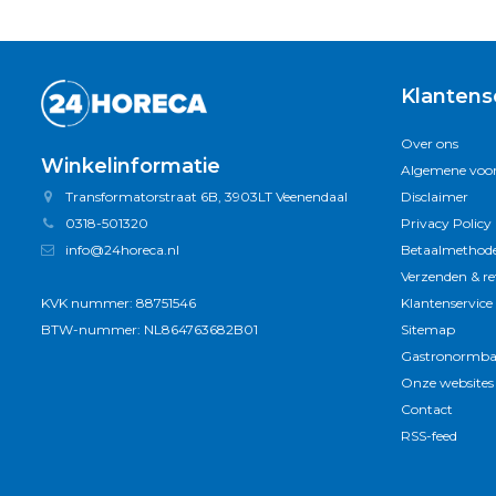
Klantens
Over ons
Winkelinformatie
Algemene voo
Transformatorstraat 6B, 3903LT Veenendaal
Disclaimer
0318-501320
Privacy Policy
info@24horeca.nl
Betaalmethod
Verzenden & r
KVK nummer: 88751546
Klantenservice
BTW-nummer: NL864763682B01
Sitemap
Gastronormba
Onze websites
Contact
RSS-feed