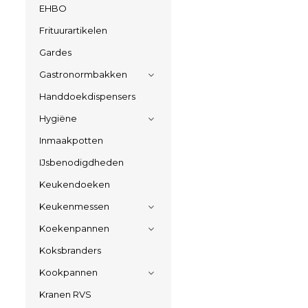
EHBO
Frituurartikelen
Gardes
Gastronormbakken
Handdoekdispensers
Hygiëne
Inmaakpotten
IJsbenodigdheden
Keukendoeken
Keukenmessen
Koekenpannen
Koksbranders
Kookpannen
Kranen RVS