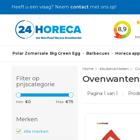
Heeft u een vraag? Neem
contact
met ons op!
Polar Zomersale
Big Green Egg
Barbecues
Horeca app
Home
Keukenartikelen
Ov
Ovenwanten
Filter op
prijscategorie
Pagina 1 van 1
|
Prod
Min:
€
0
Max:
€
75
Merken
Alle merken