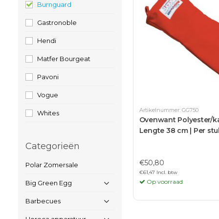
Burnguard
Gastronoble
Hendi
Matfer Bourgeat
Pavoni
Vogue
Artikelnummer: GG750
Whites
Ovenwant Polyester/k
Lengte 38 cm | Per stu
Categorieën
€50,80
Polar Zomersale
€61,47 Incl. btw
Op voorraad
Big Green Egg
Barbecues