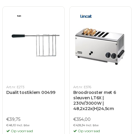
Art.nr. E273
Art.nr. E576
Dualit tostiklem 00499
Broodrooster met 6
sleuven LT6X |
230V/3000W |
48,2x22x(H)24,5cm
€39,75
€354,00
€48,10 Incl. btw
€428,34 Incl. btw
Op voorraad
Op voorraad