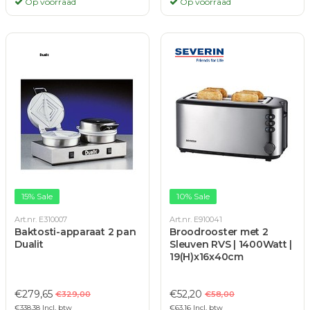
Op voorraad
Op voorraad
15% Sale
10% Sale
Art.nr. E310007
Art.nr. E910041
Baktosti-apparaat 2 pan
Broodrooster met 2
Dualit
Sleuven RVS | 1400Watt |
19(H)x16x40cm
€279,65
€52,20
€329,00
€58,00
€338,38 Incl. btw
€63,16 Incl. btw