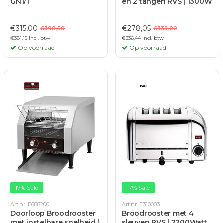
GN1/1
en 2 tangen RVS | 1300W
€315,00
€278,05
€398,50
€335,00
€381,15 Incl. btw
€336,44 Incl. btw
Op voorraad
Op voorraad
17% Sale
17% Sale
Art.nr. E688200
Art.nr. E310003
Doorloop Broodrooster
Broodrooster met 4
met instelbare snelheid |
sleuven RVS | 2200Watt