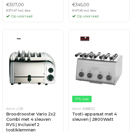
€307,00
€345,00
€371,47 Incl. btw
€417,45 Incl. btw
Op voorraad
Op voorraad
17% Sale
Art.nr. L139
Art.nr. E688022
Broodrooster Vario 2x2
Tosti-apparaat met 4
Combi met 4 sleuven
sleuven | 2800Watt
RVS | Inclusief 2
tostiklemmen