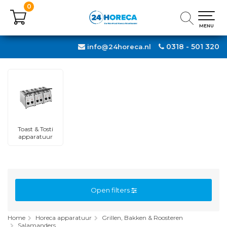
0
0
MENU
MENU
0318 - 501 320
info@24horeca.nl
Toast & Tosti
apparatuur
Open filters
Home
Horeca apparatuur
Grillen, Bakken & Roosteren
Salamanders