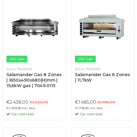
25% Sale
25% Sale
Art.nr. 7049.0115
Art.nr. 7049.0110
Salamander Gas 8 Zones
Salamander Gas 6 Zones
| 1650x490x680(H)mm |
| 11,7kW
15,6kW gas | 7049.0115
€2.438,00
€1.485,00
€3.250,00
€1.980,00
€2.949,98 Incl. btw
€1.796,85 Incl. btw
Op voorraad
Op voorraad