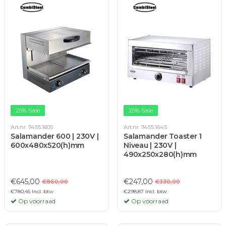
25% Sale
25% Sale
Art.nr. 7455.1605
Art.nr. 7455.1645
Salamander 600 | 230V |
Salamander Toaster 1
600x480x520(h)mm
Niveau | 230V |
490x250x280(h)mm
€645,00
€247,00
€860,00
€330,00
€780,45 Incl. btw
€298,87 Incl. btw
Op voorraad
Op voorraad