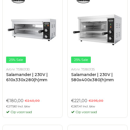
25% Sale
25% Sale
Art.nr. 7518.0130
Art.nr. 7518.0135
Salamander | 230V |
Salamander | 230V |
610x330x280(h)mm
580x400x380(h)mm
€180,00
€221,00
€240,00
€295,00
€217,80 Incl. btw
€267,41 Incl. btw
Op voorraad
Op voorraad