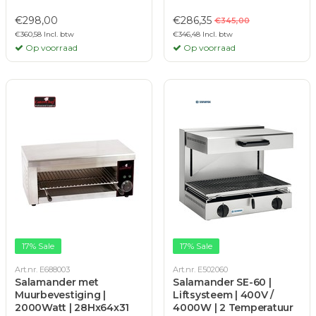
€298,00
€286,35
€345,00
€360,58 Incl. btw
€346,48 Incl. btw
Op voorraad
Op voorraad
17% Sale
17% Sale
Art.nr. E688003
Art.nr. E502060
Salamander met
Salamander SE-60 |
Muurbevestiging |
Liftsysteem | 400V /
2000Watt | 28Hx64x31
4000W | 2 Temperatuur