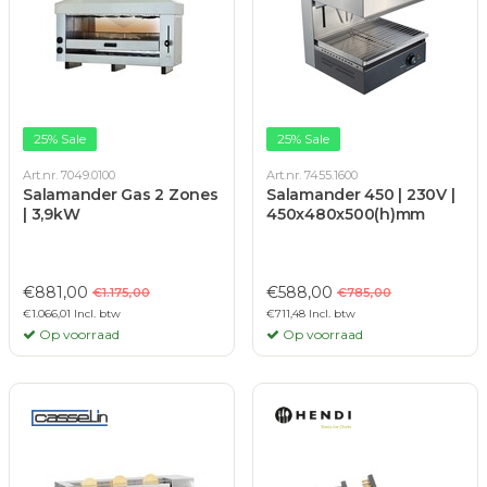
25% Sale
25% Sale
Art.nr. 7049.0100
Art.nr. 7455.1600
Salamander Gas 2 Zones
Salamander 450 | 230V |
| 3,9kW
450x480x500(h)mm
€881,00
€588,00
€1.175,00
€785,00
€1.066,01 Incl. btw
€711,48 Incl. btw
Op voorraad
Op voorraad