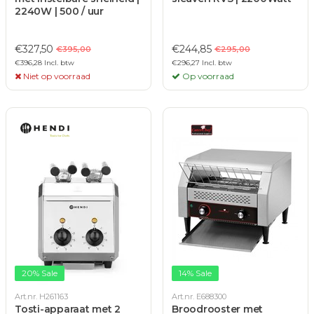
2240W | 500 / uur
€327,50
€244,85
€395,00
€295,00
€396,28 Incl. btw
€296,27 Incl. btw
Niet op voorraad
Op voorraad
20% Sale
14% Sale
Art.nr. H261163
Art.nr. E688300
Tosti-apparaat met 2
Broodrooster met