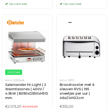
Op voorraad
Op voorraad
24% Sale
Art.nr. B101548
Art.nr. E972
Salamander Hi-Light | 2
Broodrooster met 6
Warmtezones | 400V /
sleuven RVS | 195
4.5kW | B590xD550xH515
sneetjes per uur |
mm.
46x21xH22cm
€2.013,20
€353,00
€2.649,00