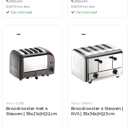
€353,00
€353,00
€427,13 Incl. btw
€427,13 Incl. btw
Op voorraad
Op voorraad
Art.nr. E268
Art.nr. DK840
Broodrooster met 4
Broodrooster 4 Sleuven |
Sleuven | 36x21x(H)22cm
RVS | 35x36x(H)23cm