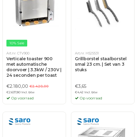
10% Sale
Art.nr. CTV900
Art.nr. H525531
Verticale toaster 900
Grillborstel staalborstel
met automatische
smal 23 cm. | Set van 3
doorvoer | 3.3kW / 230V |
stuks
24 seconden per toast
€2.180,00
€3,65
€2.420,00
€2.637,80 Incl. btw
€4,42 Incl. btw
Op voorraad
Op voorraad