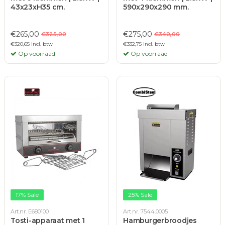
43x23xH35 cm.
590x290x290 mm.
€265,00
€275,00
€325,00
€340,00
€320,65 Incl. btw
€332,75 Incl. btw
Op voorraad
Op voorraad
17% Sale
25% Sale
Art.nr. E680100
Art.nr. 7544.0005
Tosti-apparaat met 1
Hamburgerbroodjes