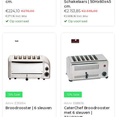
cm.
Schakelaars | 50Hx60x45
cm.
€224,10
€2.153,85
€270,00
€2.595,00
€271,16 Incl. btw
€2.606,16 Incl. btw
Op voorraad
Op voorraad
15% Sale
10% Sale
Art.nr. E310004
Art.nr. E688016
Broodrooster | 6 sleuven
CaterChef Broodrooster
met 6 sleuven |