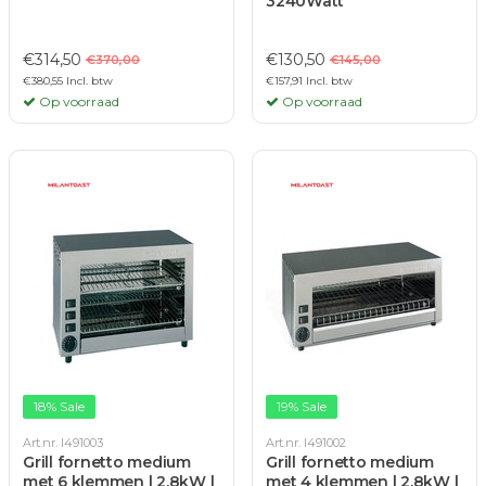
3240Watt
€314,50
€130,50
€370,00
€145,00
€380,55 Incl. btw
€157,91 Incl. btw
Op voorraad
Op voorraad
18% Sale
19% Sale
Art.nr. I491003
Art.nr. I491002
Grill fornetto medium
Grill fornetto medium
met 6 klemmen | 2.8kW |
met 4 klemmen | 2.8kW |