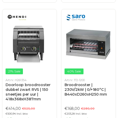
21% Sale
40% Sale
Art.nr. H261354
Art.nr. 172-1200
Doorloop broodrooster
Broodrooster |
dubbel zwart RVS | 150
230V/2kW | 0/+180°C |
sneetjes per uur |
B440xD260xH250 mm
418x368xH387mm
€414,00
€168,00
€525,00
€280,00
€500,94 Incl. btw
€203,28 Incl. btw