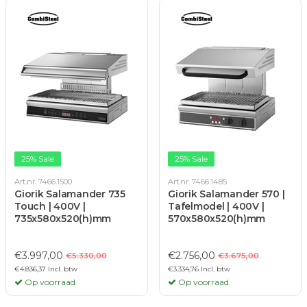
25% Sale
25% Sale
Art.nr. 7466.1500
Art.nr. 7466.1485
Giorik Salamander 735
Giorik Salamander 570 |
Touch | 400V |
Tafelmodel | 400V |
735x580x520(h)mm
570x580x520(h)mm
€3.997,00
€2.756,00
€5.330,00
€3.675,00
€4.836,37 Incl. btw
€3.334,76 Incl. btw
Op voorraad
Op voorraad