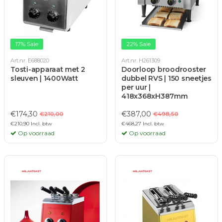
17% Sale
22% Sale
Art.nr. E688020
Art.nr. H261309
Tosti-apparaat met 2
Doorloop broodrooster
sleuven | 1400Watt
dubbel RVS | 150 sneetjes
per uur |
418x368xH387mm
€174,30
€387,00
€210,00
€498,50
€210,90 Incl. btw
€468,27 Incl. btw
Op voorraad
Op voorraad