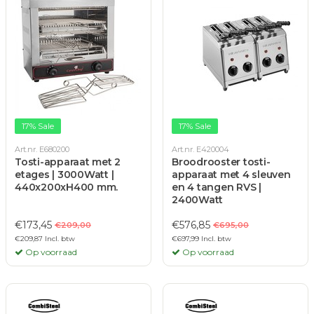
17% Sale
17% Sale
Art.nr. E680200
Art.nr. E420004
Tosti-apparaat met 2
Broodrooster tosti-
etages | 3000Watt |
apparaat met 4 sleuven
440x200xH400 mm.
en 4 tangen RVS |
2400Watt
€173,45
€576,85
€209,00
€695,00
€209,87 Incl. btw
€697,99 Incl. btw
Op voorraad
Op voorraad