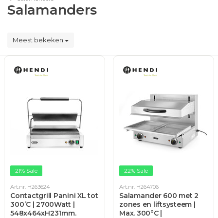
Salamanders
Meest bekeken
21% Sale
22% Sale
Art.nr. H263624
Art.nr. H264706
Contactgrill Panini XL tot
Salamander 600 met 2
300 ̊C | 2700Watt |
zones en liftsysteem |
548x464xH231mm.
Max. 300°C |