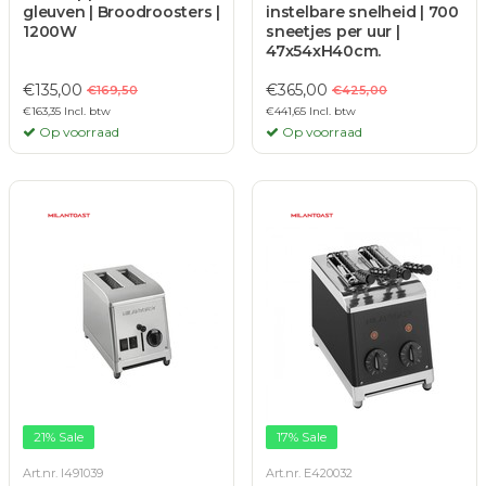
gleuven | Broodroosters |
instelbare snelheid | 700
1200W
sneetjes per uur |
47x54xH40cm.
€135,00
€365,00
€169,50
€425,00
€163,35 Incl. btw
€441,65 Incl. btw
Op voorraad
Op voorraad
21% Sale
17% Sale
Art.nr. I491039
Art.nr. E420032