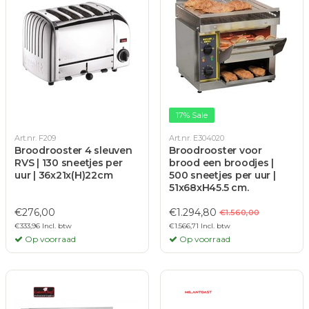
17% Sale
Art.nr. F209
Art.nr. E304020
Broodrooster 4 sleuven
Broodrooster voor
RVS | 130 sneetjes per
brood een broodjes |
uur | 36x21x(H)22cm
500 sneetjes per uur |
51x68xH45.5 cm.
€276,00
€1.294,80
€1.560,00
€333,96 Incl. btw
€1.566,71 Incl. btw
Op voorraad
Op voorraad