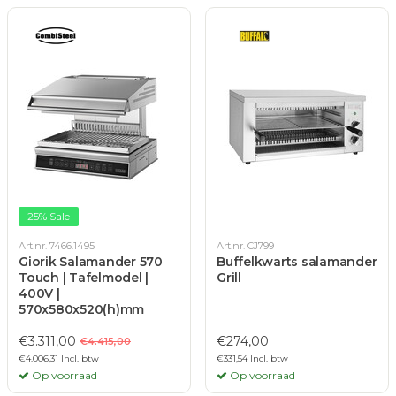
25% Sale
Art.nr. 7466.1495
Art.nr. CJ799
Giorik Salamander 570
Buffelkwarts salamander
Touch | Tafelmodel |
Grill
400V |
570x580x520(h)mm
€3.311,00
€274,00
€4.415,00
€4.006,31 Incl. btw
€331,54 Incl. btw
Op voorraad
Op voorraad