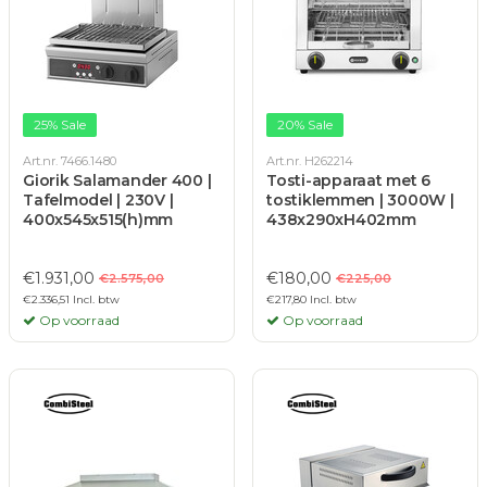
25% Sale
20% Sale
Art.nr. 7466.1480
Art.nr. H262214
Giorik Salamander 400 |
Tosti-apparaat met 6
Tafelmodel | 230V |
tostiklemmen | 3000W |
400x545x515(h)mm
438x290xH402mm
€1.931,00
€180,00
€2.575,00
€225,00
€2.336,51 Incl. btw
€217,80 Incl. btw
Op voorraad
Op voorraad