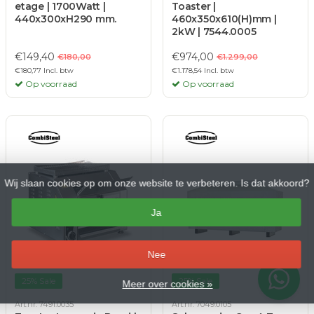
etage | 1700Watt |
Toaster |
440x300xH290 mm.
460x350x610(H)mm |
2kW | 7544.0005
€149,40
€974,00
€180,00
€1.299,00
€180,77 Incl. btw
€1.178,54 Incl. btw
Op voorraad
Op voorraad
Wij slaan cookies op om onze website te verbeteren. Is dat akkoord?
Ja
–
Nee
25% Sale
25% Sale
Meer over cookies »
Art.nr. 7491.0035
Art.nr. 7049.0105