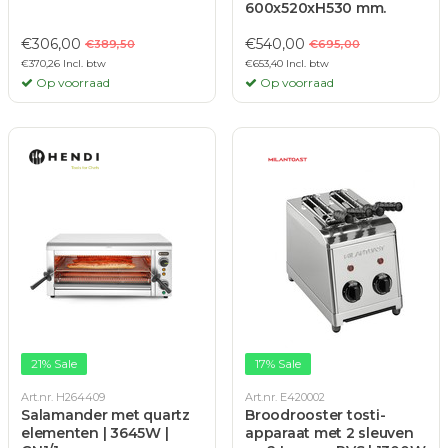
600x520xH530 mm.
€306,00
€540,00
€389,50
€695,00
€370,26 Incl. btw
€653,40 Incl. btw
Op voorraad
Op voorraad
21% Sale
17% Sale
Art.nr. H264409
Art.nr. E420002
Salamander met quartz
Broodrooster tosti-
elementen | 3645W |
apparaat met 2 sleuven